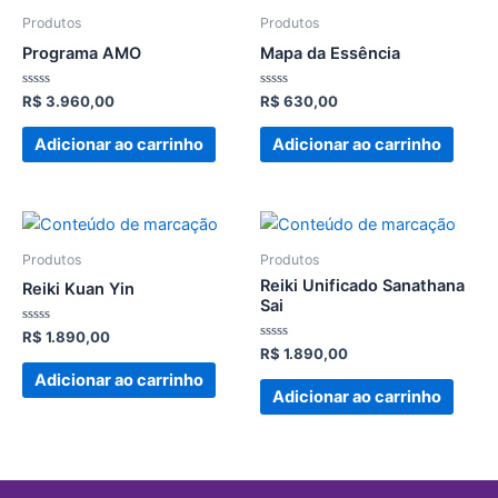
Produtos
Produtos
Programa AMO
Mapa da Essência
Avaliação
Avaliação
R$
3.960,00
R$
630,00
0
0
de
de
5
5
Adicionar ao carrinho
Adicionar ao carrinho
Produtos
Produtos
Reiki Unificado Sanathana
Reiki Kuan Yin
Sai
Avaliação
R$
1.890,00
0
Avaliação
R$
1.890,00
de
0
5
de
Adicionar ao carrinho
5
Adicionar ao carrinho