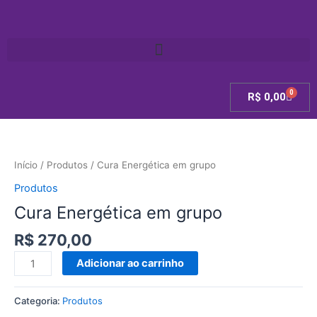
Ir
para
o
conteúdo
0
Carri
R$
0,00
Cura
Energética
em
Início
/
Produtos
/ Cura Energética em grupo
grupo
Produtos
quantidade
Cura Energética em grupo
R$
270,00
Adicionar ao carrinho
Categoria:
Produtos