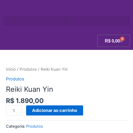
Ir
para
o
conteúdo
0
Carri
R$
0,00
Reiki
Kuan
Yin
Início
/
Produtos
/ Reiki Kuan Yin
quantidade
Produtos
Reiki Kuan Yin
R$
1.890,00
Adicionar ao carrinho
Categoria:
Produtos