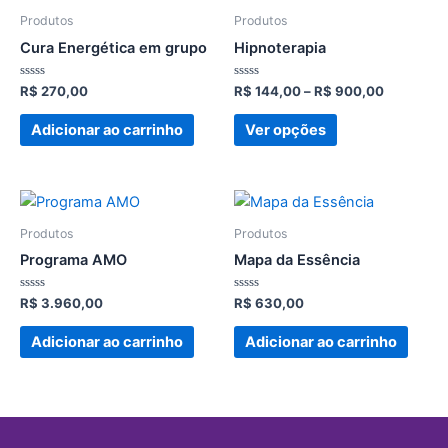
de
produto
preço:
Produtos
Produtos
tem
R$ 144,0
Cura Energética em grupo
Hipnoterapia
através
várias
R$ 900,0
variantes.
Avaliação
Avaliação
R$
270,00
R$
144,00
–
R$
900,00
0
0
As
de
de
5
5
Adicionar ao carrinho
Ver opções
opções
podem
ser
escolhidas
na
Produtos
Produtos
página
Programa AMO
Mapa da Essência
do
produto
Avaliação
Avaliação
R$
3.960,00
R$
630,00
0
0
de
de
5
5
Adicionar ao carrinho
Adicionar ao carrinho